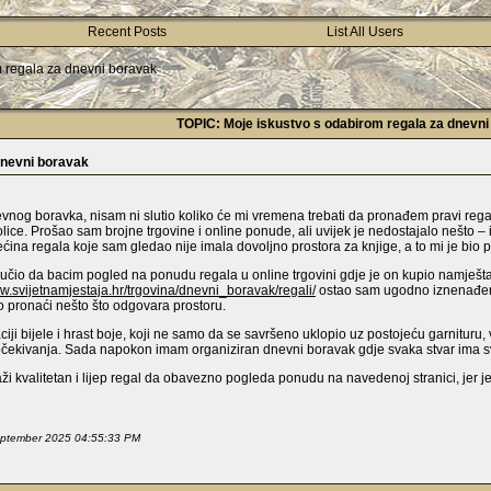
Recent Posts
List All Users
m regala za dnevni boravak
TOPIC: Moje iskustvo s odabirom regala za dnevn
dnevni boravak
g boravka, nisam ni slutio koliko će mi vremena trebati da pronađem pravi regal. 
ce. Prošao sam brojne trgovine i online ponude, ali uvijek je nedostajalo nešto – ili
ćina regala koje sam gledao nije imala dovoljno prostora za knjige, a to mi je bio pr
oručio da bacim pogled na ponudu regala u online trgovini gdje je on kupio namješta
ww.svijetnamjestaja.hr/trgovina/dnevni_boravak/regali/
ostao sam ugodno iznenađen r
lo pronaći nešto što odgovara prostoru.
ji bijele i hrast boje, koji ne samo da se savršeno uklopio uz postojeću garnituru,
 očekivanja. Sada napokon imam organiziran dnevni boravak gdje svaka stvar ima s
i kvalitetan i lijep regal da obavezno pogleda ponudu na navedenoj stranici, jer je 
September 2025 04:55:33 PM