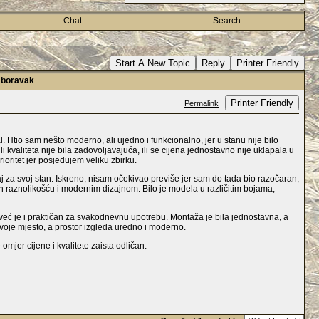
Chat
Search
Start A New Topic
Reply
Printer Friendly
i boravak
Printer Friendly
Permalink
Htio sam nešto moderno, ali ujedno i funkcionalno, jer u stanu nije bilo
 kvaliteta nije bila zadovoljavajuća, ili se cijena jednostavno nije uklapala u
ioritet jer posjedujem veliku zbirku.
j za svoj stan. Iskreno, nisam očekivao previše jer sam do tada bio razočaran,
aznolikošću i modernim dizajnom. Bilo je modela u različitim bojama,
 već je i praktičan za svakodnevnu upotrebu. Montaža je bila jednostavna, a
voje mjesto, a prostor izgleda uredno i moderno.
omjer cijene i kvalitete zaista odličan.