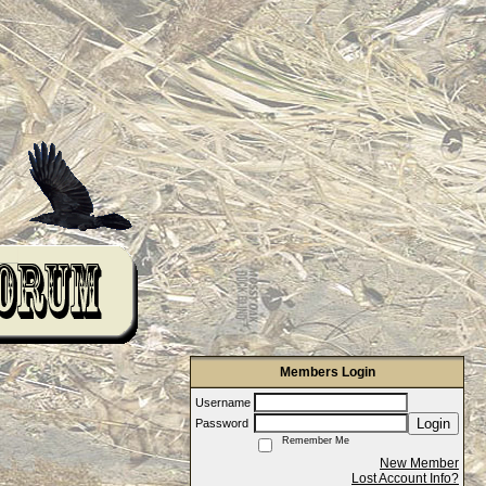
Members Login
Username
Login
Password
Remember Me
New Member
Lost Account Info?