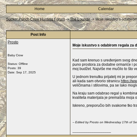
Home
Calendar
Sucker Punch Crow Hunting Forum
->
The Lounge
->
Moje iskustvo s odabiro
Post Info
Prosto
Moje iskustvo s odabirom regala za 
Baby Crow
Kad sam krenuo s uređenjem svog dnevno
Status: Offline
puno prostora za dodatne ormariće i poli
Posts: 39
moj budžet. Najviše me mučilo to što ve
Date:
Sep 17, 2025
U jednom trenutku prijatelj mi je prep
ali kada sam otvorio stranicu
https://w
veličinama i stilovima, pa se lako mog
Na kraju sam odabrao regal u kombinaci
kvaliteta materijala je premašila moja
Iskreno, preporučio bih svakome tko traž
-- Edited by Prosto on Wednesday 17th of 
__________________