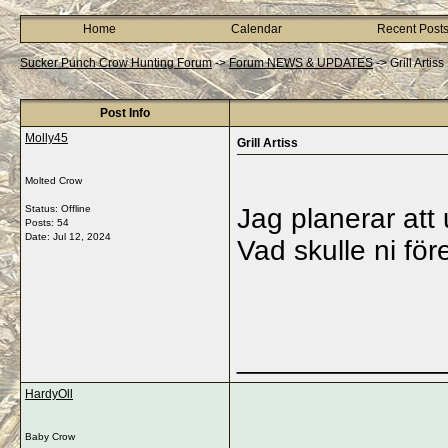
Home
Calendar
Recent Post
Sucker Punch Crow Hunting Forum
->
Forum NEWS & UPDATES
->
Grill Artiss
Post Info
Molly45
Grill Artiss
Molted Crow
Status: Offline
Jag planerar att
Posts: 54
Date:
Jul 12, 2024
Vad skulle ni för
_____________
HardyOll
Baby Crow