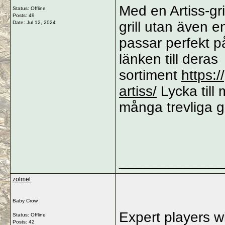
Med en Artiss-gril
Status: Offline
Posts: 49
grill utan även 
Date:
Jul 12, 2024
passar perfekt på
länken till deras
sortiment
https:/
artiss/
Lycka till
många trevliga gr
_____________
zolmel
Baby Crow
Expert players w
Status: Offline
Posts: 42