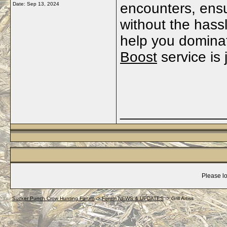
encounters, ens
Date:
Sep 13, 2024
without the hass
help you domina
Boost
service is
_____________
Please lo
Sucker Punch Crow Hunting Forum
->
Forum NEWS & UPDATES
->
Grill Artiss