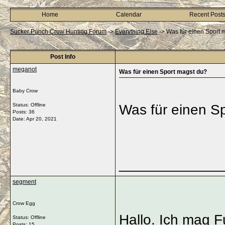
Home
Calendar
Recent Post
Sucker Punch Crow Hunting Forum
->
Everything Else
->
Was für einen Sport 
Post Info
meganot
Was für einen Sport magst du?
Baby Crow
Status: Offline
Was für einen S
Posts: 36
Date:
Apr 20, 2021
_____________
segment
Crow Egg
Hallo. Ich mag F
Status: Offline
Posts: 15