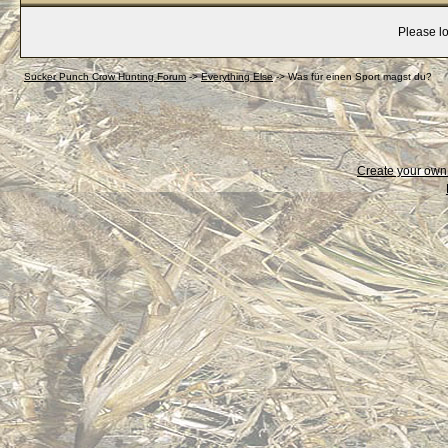
Please lo
Sucker Punch Crow Hunting Forum
->
Everything Else
->
Was für einen Sport magst du?
Create your ow