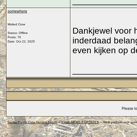
_____________
somewhere
Molted Crow
Dankjewel voor he
Status: Offline
Posts: 70
inderdaad belangr
Date:
Oct 22, 2025
even kijken op d
_____________
Please lo
Sucker Punch Crow Hunting Forum
->
Forum NEWS & UPDATES
->
Welk platform voor spo