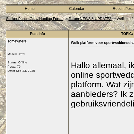
Home
Calendar
Recent Post
Sucker Punch Crow Hunting Forum
->
Forum NEWS & UPDATES
->
Welk platf
Post Info
TOPIC: 
somewhere
Welk platform voor sportweddenschap
Molted Crow
Status: Offline
Hallo allemaal, i
Posts: 70
Date:
Sep 23, 2025
online sportwed
platform. Wat zij
aanbieders? Ik z
gebruiksvriendel