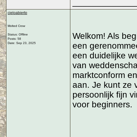
_____________
cieloabierto
Molted Crow
Welkom! Als begi
Status: Offline
Posts: 58
een gerenommee
Date:
Sep 23, 2025
een duidelijke w
van weddenschap
marktconform en 
aan. Je kunt ze
persoonlijk fijn 
voor beginners.